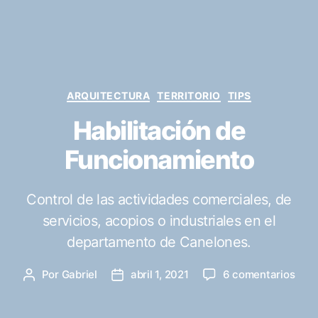
Categorías
ARQUITECTURA
TERRITORIO
TIPS
Habilitación de
Funcionamiento
Control de las actividades comerciales, de
servicios, acopios o industriales en el
departamento de Canelones.
en
Por
Gabriel
abril 1, 2021
6 comentarios
Autor
Fecha
Habi
de
de
de
la
la