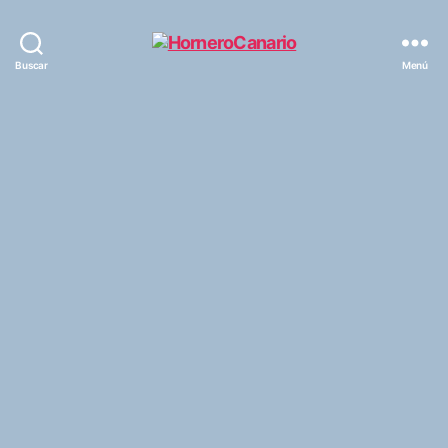
HorneroCanario
Buscar
Menú